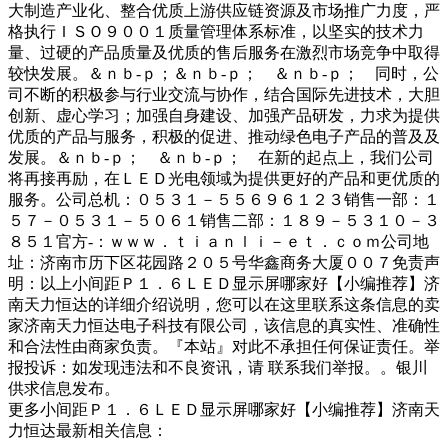
大制造产业化、整合优质上游供应链资源及市场推广力度，严
格执行ＩＳＯ９００１质量管理体系标准，以坚实的技术力
量、过硬的产品质量及优质的售后服务在激烈市场竞争中取得
较快发展。＆ｎｂ-ｐ；＆ｎｂ-ｐ； ＆ｎｂ-ｐ； 同时，公
司不断的积极参与行业交流与协作，结合国际先进技术，大胆
创新、虚心学习；加强自身建设、加强产品研发，力求为提供
优质的产品与服务，积极的促进、推动绿色电子产品的普及及
发展。＆ｎｂ-ｐ； ＆ｎｂ-ｐ； 在新的起点上，我们公司
将再接再励，在ＬＥＤ光电领域为提供更好的产品和更优质的
服务。公司总机：０５３１－５５６９６１２３销售一部：１
５７－０５３１－５０６１销售二部：１８９－５３１０－３
８５１官方-：ｗｗｗ．ｔｉａｎｌｉ－ｅｔ．ｃｏｍ公司地
址：济南市历下区花园路２０５号华鑫商务大厦００７免责声
明：以上小间距Ｐ１．６ＬＥＤ显示屏哪家好【小编推荐】济
南天力恒达的详细介绍说明，您可以在这里联系这条信息的卖
家济南天力恒达电子科技有限公司，该信息的真实性、准确性
和合法性由商家负责。『本站』对此不承担任何保证责任。举
报投诉：如发现违法和不良资讯，请 联系我们举报。。银川
供求信息发布。
更多小间距Ｐ１．６ＬＥＤ显示屏哪家好【小编推荐】济南天
力恒达最新相关信息：