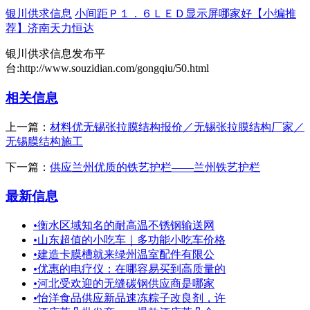
银川供求信息
小间距Ｐ１．６ＬＥＤ显示屏哪家好【小编推
荐】济南天力恒达
银川供求信息发布平
台:http://www.souzidian.com/gongqiu/50.html
相关信息
上一篇：
材料优无锡张拉膜结构报价／无锡张拉膜结构厂家／
无锡膜结构施工
下一篇：
供应兰州优质的铁艺护栏——兰州铁艺护栏
最新信息
•
衡水区域知名的耐高温不锈钢输送网
•
山东超值的小吃车｜多功能小吃车价格
•
建造卡膜槽就来绿州温室配件有限公
•
优惠的电疗仪：在哪容易买到高质量的
•
河北受欢迎的无缝碳钢供应商是哪家
•
怡洋食品供应新品速冻粽子改良剂，许