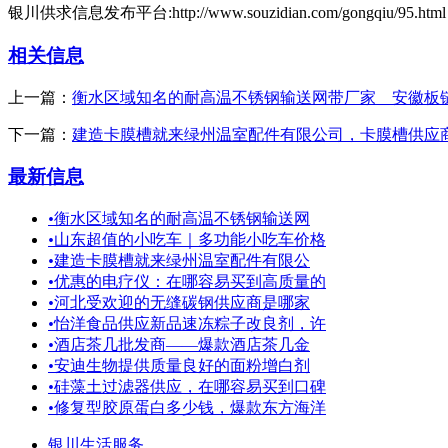
银川供求信息发布平台:http://www.souzidian.com/gongqiu/95.html
相关信息
上一篇：
衡水区域知名的耐高温不锈钢输送网带厂家＿安徽板
下一篇：
建造卡膜槽就来绿州温室配件有限公司，卡膜槽供应
最新信息
•
衡水区域知名的耐高温不锈钢输送网
•
山东超值的小吃车｜多功能小吃车价格
•
建造卡膜槽就来绿州温室配件有限公
•
优惠的电疗仪：在哪容易买到高质量的
•
河北受欢迎的无缝碳钢供应商是哪家
•
怡洋食品供应新品速冻粽子改良剂，许
•
酒店茶几批发商——爆款酒店茶几金
•
安迪生物提供质量良好的面粉增白剂
•
硅藻土过滤器供应，在哪容易买到口碑
•
修复型胶原蛋白多少钱，爆款东方海洋
银川生活服务