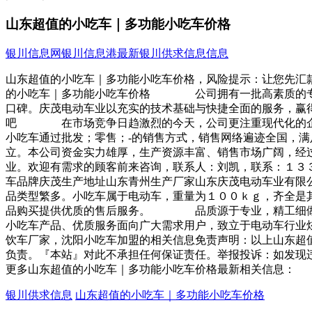
山东超值的小吃车｜多功能小吃车价格
银川信息网
银川信息港
最新银川供求信息信息
山东超值的小吃车｜多功能小吃车价格，风险提示：让您先汇
的小吃车｜多功能小吃车价格 公司拥有一批高素质的专业
口碑。庆茂电动车业以充实的技术基础与快捷全面的服务，
吧 在市场竞争日趋激烈的今天，公司更注重现代化的企业
小吃车通过批发；零售；-的销售方式，销售网络遍迹全国
立。本公司资金实力雄厚，生产资源丰富、销售市场广阔，经
业。欢迎有需求的顾客前来咨询，联系人：刘凯，联系：１
车品牌庆茂生产地址山东青州生产厂家山东庆茂电动车业有
品类型繁多。小吃车属于电动车，重量为１００ｋｇ，齐全是
品购买提供优质的售后服务。 品质源于专业，精工细做，
小吃车产品、优质服务面向广大需求用户，致立于电动车行
饮车厂家，沈阳小吃车加盟的相关信息免责声明：以上山东超
负责。『本站』对此不承担任何保证责任。举报投诉：如发现
更多山东超值的小吃车｜多功能小吃车价格最新相关信息：
银川供求信息
山东超值的小吃车｜多功能小吃车价格