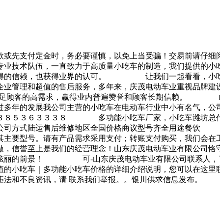
款或先支付定金时，务必要谨慎，以免上当受骗！交易前请仔细
技术队伍，一直致力于高质量小吃车的制造，我们提供的小吃
赢得的信赖，也获得业界的认可。 让我们一起看看，小吃车
管理和超值的售后服务，多年来，庆茂电动车业重视品牌建设
，满足顾客的高需求，赢得业内普遍赞誉和顾客长期信赖。 
过多年的发展我公司主营的小吃车在电动车行业中小有名气，公
３３８５３６３３３８ 多功能小吃车厂家，小吃车潍坊总代
限公司方式陆运售后维修地区全国价格商议型号齐全用途餐饮
其主要型号。请有产品需求采用支付；转账支付购买，我们会在
信誉至上是我们的经营理念！山东庆茂电动车业有限公司恪守“
业炫丽的前景！ 可-山东庆茂电动车业有限公司联系人，了
值的小吃车｜多功能小吃车价格的详细介绍说明，您可以在这里
违法和不良资讯，请 联系我们举报。。银川供求信息发布。