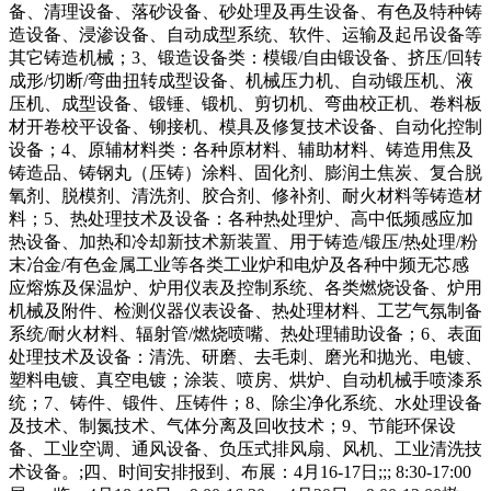
备、清理设备、落砂设备、砂处理及再生设备、有色及特种铸
造设备、浸渗设备、自动成型系统、软件、运输及起吊设备等
其它铸造机械；3、锻造设备类：模锻/自由锻设备、挤压/回转
成形/切断/弯曲扭转成型设备、机械压力机、自动锻压机、液
压机、成型设备、锻锤、锻机、剪切机、弯曲校正机、卷料板
材开卷校平设备、铆接机、模具及修复技术设备、自动化控制
设备；4、原辅材料类：各种原材料、辅助材料、铸造用焦及
铸造品、铸钢丸（压铸）涂料、固化剂、膨润土焦炭、复合脱
氧剂、脱模剂、清洗剂、胶合剂、修补剂、耐火材料等铸造材
料；5、热处理技术及设备：各种热处理炉、高中低频感应加
热设备、加热和冷却新技术新装置、用于铸造/锻压/热处理/粉
末冶金/有色金属工业等各类工业炉和电炉及各种中频无芯感
应熔炼及保温炉、炉用仪表及控制系统、各类燃烧设备、炉用
机械及附件、检测仪器仪表设备、热处理材料、工艺气氛制备
系统/耐火材料、辐射管/燃烧喷嘴、热处理辅助设备；6、表面
处理技术及设备：清洗、研磨、去毛刺、磨光和抛光、电镀、
塑料电镀、真空电镀；涂装、喷房、烘炉、自动机械手喷漆系
统；7、铸件、锻件、压铸件；8、除尘净化系统、水处理设备
及技术、制氮技术、气体分离及回收技术；9、节能环保设
备、工业空调、通风设备、负压式排风扇、风机、工业清洗技
术设备。;四、时间安排报到、布展：4月16-17日;;; 8:30-17:00