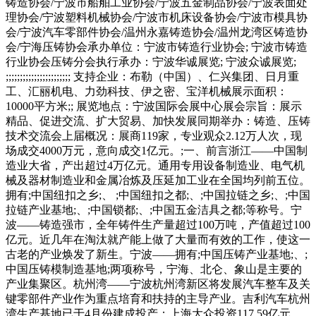
铸造协会/宁波市船舶工业协会/宁波五金制品协会/宁波表面处
理协会/宁波塑料机械协会/宁波市机床设备协会/宁波市模具协
会/宁波汽车零部件协会/温州永嘉铸造协会/温州龙湾区铸造协
会/宁海压铸协会承办单位：宁波市铸造行业协会; 宁波市铸造
行业协会压铸分会执行承办：宁波华诚展览; 宁波众诚展览;
;;;;;;;;;;;;;;;;;;;;;;; 支持企业：布勒（中国）、仁兴集团、日月重
工、汇丽机电、力劲科技、伊之密、宝洋机械展示面积：
10000平方米;; 展览地点：宁波国际会展中心展会宗旨：展示
精品、促进交流、扩大贸易、加快发展同期举办：铸造、压铸
技术交流会上届概况：展商119家，专业观众2.12万人次，现
场成交4000万元，意向成交1亿元。;一、前言浙江——中国制
造业大省，产出超过4万亿元。通用专用设备制造业、电气机
械及器材制造业和金属冶炼及压延加工业在全国均列前五位。
拥有;中国纽扣之乡;、 ;中国纽扣之都;、;中国拉链之乡;、;中国
拉链产业基地;、;中国锁都;、;中国五金洁具之都;等称号。宁
波——铸造强市，全年铸件生产量超过100万吨，产值超过100
亿元。近几年在淘汰就产能上做了大量而有效的工作，使这一
古老的产业焕发了新生。宁波——拥有;中国压铸产业基地;、;
中国压铸模制造基地;两项称号，宁海、北仑、象山是主要的
产业集聚区。杭州湾——宁波杭州湾新区将发展汽车整车及关
键零部件产业作为重点培育和扶持的主导产业。吉利汽车杭州
湾生产基地已于4月份建成投产；上海大众投资117.59亿元，