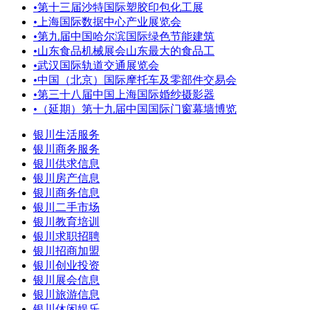
•
第十三届沙特国际塑胶印包化工展
•
上海国际数据中心产业展览会
•
第九届中国哈尔滨国际绿色节能建筑
•
山东食品机械展会山东最大的食品工
•
武汉国际轨道交通展览会
•
中国（北京）国际摩托车及零部件交易会
•
第三十八届中国上海国际婚纱摄影器
•
（延期）第十九届中国国际门窗幕墙博览
银川生活服务
银川商务服务
银川供求信息
银川房产信息
银川商务信息
银川二手市场
银川教育培训
银川求职招聘
银川招商加盟
银川创业投资
银川展会信息
银川旅游信息
银川休闲娱乐