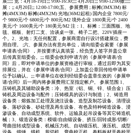
展;;;;; 览：4月18-19日;;; 9:00-16:30;;;; 4月20日;;; 9:00-12:00撤;;;;;
展：;; 4月20日;; 12:00-17:00;五、参展费用 ; 标摊(3MX3M) 标
摊(4MX3M) 标摊(4MX2M) 光地(36M2起租) 国内企业 7800元/
个 9800元/个 6800元/个 800元/M2 境外企业 1800美元/个 2400
美元/个 1600美元/个 180美元/M2 注：1、标摊：三面围板、地
毯、楣板、射灯二支、洽谈桌一张、椅子二把、220V插座一
个。2、光地：无任何配置，参展商需自行设计搭建展位，费
用自理。 ;六、参展办法有意向单位，请向组委会索要《参展
申请表/合同》，并按要求认真填妥，经负责人签字并盖公章
后传真至组委会。;;; 组委会收到申请方的《参展申请表/合
同》后，即对申请单位的参展资格进行审核，通过后即为其安
排展位，并在《参展申请表/合同》上加盖公章回传给申请单
位予以确认。;;; 申请单位在收到经组委会盖章生效的《参展申
请/合同》后一周内将参展费用汇至指定帐户。 参展范围 1、
压铸机及其辅助设备类：冷、热室（铝、铜、锌、镁合金）压
铸机及周边设备与配件；压铸模具的设计与制造；2、铸造用
设备类：熔炼加工处理及浇注设备、造型及制芯设备、清理设
备、落砂设备、砂处理及再生设备、有色及特种铸造设备、浸
渗设备、自动成型系统、软件、运输及起吊设备等其它铸造机
械；3、锻造设备类：模锻/自由锻设备、挤压/回转成形/切断/
弯曲扭转成型设备、机械压力机、自动锻压机、液压机、成型
设备、锻锤、锻机、剪切机、弯曲校正机、卷料板材开卷校平