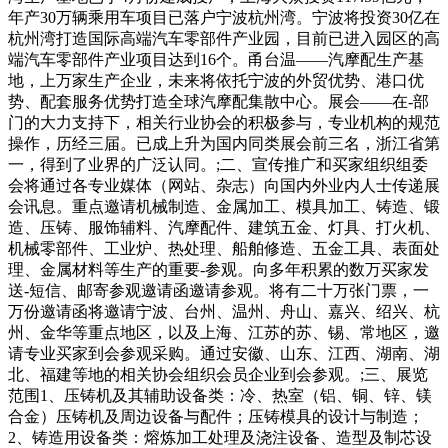
年产30万辆乘用车项目已落户宁波杭州湾。宁波将投资30亿在
杭州湾打造国际高端汽车零部件产业园，目前已进入园区的高
端汽车零部件产业项目达到16个。甬台温——汽摩配生产基
地，上万家生产企业，未来将依托宁波的外贸优势、港口优
势、配套服务优势打造全球汽摩配集散中心。展会——在-部
门的大力支持下，相关行业协会的积极参与，专业机构的规范
操作，历经三届。已成上升为国内同类展会前三名，浙江省第
一，得到了业界的广泛认同。;二、宣传推广和买家组织组委
会将通过各专业媒体（网站、杂志）向国内外业内人士传递展
会讯息。重点邀请机械制造、金属加工、模具加工、铸造、锻
造、压铸、服饰辅料、汽摩配件、建筑五金、灯具、打火机、
机械零部件、工业炉、热处理、船舶修造、五金工具、表面处
理、金属材料等生产的重要-参观。向多年积累的数万买家发
送-短信、邮寄参观邀请函邀请参观。将有二十万张门票，一
万份邀请函将邀请宁波、台州、温州、舟山、嘉兴、绍兴、杭
州、金华等重点地区，以及上海、江苏的苏、锡、常地区，邀
请专业买家到会参观采购。通过安徽、山东、江西、湖南、湖
北、福建等地的相关协会组织会员企业到会参观。;三、展览
范围1、压铸机及其辅助设备类：冷、热室（铝、铜、锌、镁
合金）压铸机及周边设备与配件；压铸模具的设计与制造；
2、铸造用设备类：熔炼加工处理及浇注设备、造型及制芯设