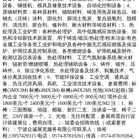
设备、铆接机、模具及修复技术设备、自动化控制设备；4、
原辅材料类：各种原材料、辅助材料、铸造用焦及铸造品、铸
钢丸（压铸）涂料、固化剂、膨润土焦炭、复合脱氧剂、脱模
剂、清洗剂、胶合剂、修补剂、耐火材料等铸造材料；5、热
处理及工业炉类：各种热处理炉、高中低频感应加热设备、加
热和冷却新技术新装置、用于铸造/锻压/热处理/粉末冶金/有色
金属工业等各类工业炉和电炉及各种中频无芯感应熔炼及保温
炉、炉用仪表及控制系统、各类燃烧设备、炉用机械及附件、
检测仪器仪表设备、热处理材料、工艺气氛制备系统/耐火材
料、辐射管/燃烧喷嘴、热处理辅助设备；6、铸件、锻件、压
铸件。8、除尘净化系统、水处理设备及技术、制氮技术、气
体分离及回收技术；9、节能环保设备、工业空调、通风设
备、负压式排风扇、风机、工业清洗技术设备。 参展费用 ; 标
摊(3MX3M) 标摊(4MX3M) 标摊(4MX2M) 光地(36M2起租) 国
内企业 7800元/个 9800元/个 6800元/个 800元/M2 境外企业
1800美元/个 2400美元/个 1600美元/个 180美元/M2 注：1、标
摊：三面围板、地毯、楣板、射灯二支、洽谈桌一张、椅子二
把、220V插座一个。2、光地：无任何配置，参展商需自行设
计搭建展位，费用自理。 ;; - 组委会招商热线（-或索要资
料）：宁波众诚展览服务有限公司联系人：徐裕
根;13957429315 电话：0574-87819261; 传真：0574-87819264;