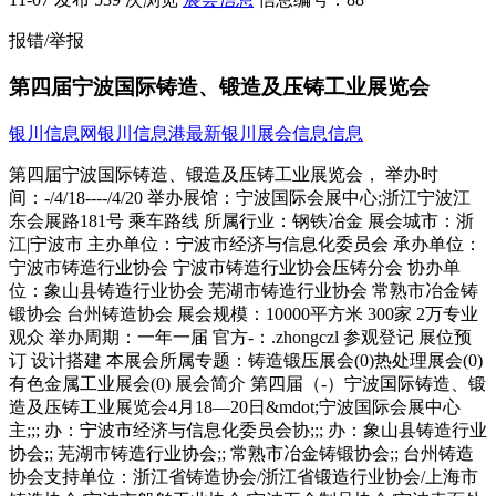
报错/举报
第四届宁波国际铸造、锻造及压铸工业展览会
银川信息网
银川信息港
最新银川展会信息信息
第四届宁波国际铸造、锻造及压铸工业展览会， 举办时
间：-/4/18----/4/20 举办展馆：宁波国际会展中心;浙江宁波江
东会展路181号 乘车路线 所属行业：钢铁冶金 展会城市：浙
江|宁波市 主办单位：宁波市经济与信息化委员会 承办单位：
宁波市铸造行业协会 宁波市铸造行业协会压铸分会 协办单
位：象山县铸造行业协会 芜湖市铸造行业协会 常熟市冶金铸
锻协会 台州铸造协会 展会规模：10000平方米 300家 2万专业
观众 举办周期：一年一届 官方-：.zhongczl 参观登记 展位预
订 设计搭建 本展会所属专题：铸造锻压展会(0)热处理展会(0)
有色金属工业展会(0) 展会简介 第四届（-）宁波国际铸造、锻
造及压铸工业展览会4月18—20日&mdot;宁波国际会展中心
主;;; 办：宁波市经济与信息化委员会协;;; 办：象山县铸造行业
协会;; 芜湖市铸造行业协会;; 常熟市冶金铸锻协会;; 台州铸造
协会支持单位：浙江省铸造协会/浙江省锻造行业协会/上海市