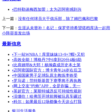
•
巴特勒谈梅西加盟：太为迈阿密感到兴
上一篇：
没有任何球员大于俱乐部，除了姆巴佩和巴黎
下一篇：
生涯从未替补！名记：保罗坚持希望搭档库汤一起用
小阵容首发出场
最新信息
•
下一站WNBA！库里妹妹13+9+7帽+又犯
•
高效全能！博格丹7中6拿到20分4板6助
•
比肩姚明&大郅！杨瀚森成历史本土第
•
迈阿密国际官方：博卡青年24岁右后卫
•
中国国家男子足球队原主教练李铁受
•
罗马诺：范特斯基普下赛季将不再执教
•
网上交友“约炮”APP，全是诈骗，无一
•
英超官方：莱斯特城违反可持续性规则
•
没绷住！哈弗茨开球前脚被玩具车碾过
•
科尔：如果最后12场都像今天这么打我
银川生活服务