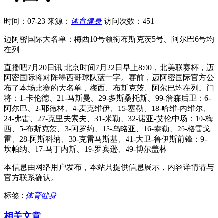
时间：07-23
来源：
体育健身
访问次数：451
迈阿密国际大名单：梅西10号领衔布斯克茨5号、阿尔巴6号均
在列
直播吧7月20日讯 北京时间7月22日早上8:00，北美联赛杯，迈
阿密国际将对阵墨西哥球队蓝十字。赛前，迈阿密国际官方公
布了本场比赛的大名单，梅西、布斯克茨、阿尔巴均在列。门
将：1-卡伦德、21-马斯曼、29-多斯桑托斯、99-詹森后卫：6-
阿尔巴、2-耶德林、4-麦克维伊、15-塞勒、18-哈维-内维尔、
24-弗雷、27-克里夫索夫、31-米勒、32-诺亚-艾伦中场：10-梅
西、5-布斯克茨、3-阿罗约、13-乌略亚、16-泰勒、26-格雷戈
雷、28-阿斯科纳、30-克雷马斯基、41-大卫-鲁伊斯前锋：9-
坎帕纳、17-马丁内斯、19-罗宾逊、49-博尔盖林
本信息由网络用户发布，
本站只提供信息展示，内容详情请与
官方联系确认。
标签 :
体育健身
相关文章